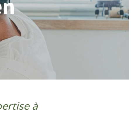
en
ertise à