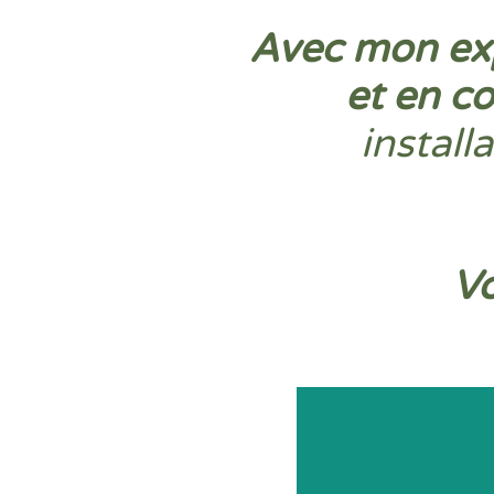
Avec mon ex
et en co
install
Vo