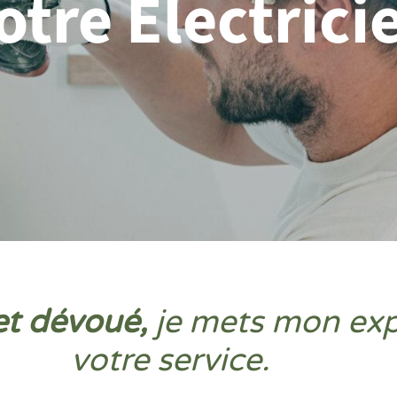
otre Électrici
et dévoué,
je mets mon exp
votre service.