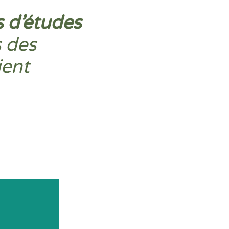
 d’études
s des
ient